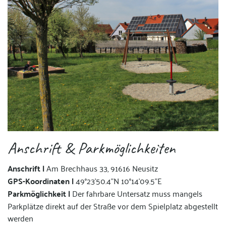
Anschrift & Parkmöglichkeiten
Anschrift |
Am Brechhaus 33, 91616 Neusitz
GPS-Koordinaten |
49°23'50.4"N 10°14'09.5"E
Parkmöglichkeit |
Der fahrbare Untersatz muss mangels
Parkplätze direkt auf der Straße vor dem Spielplatz abgestellt
werden