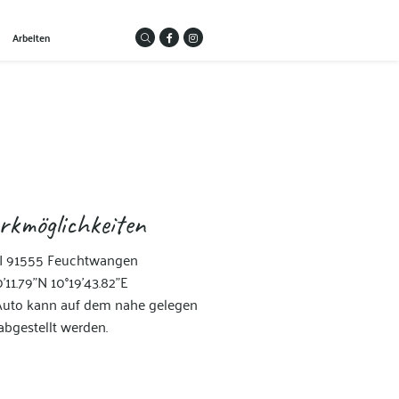
Arbeiten
rkmöglichkeiten
 I 91555 Feuchtwangen
'11.79"N 10°19'43.82"E
uto kann auf dem nahe gelegen
bgestellt werden.