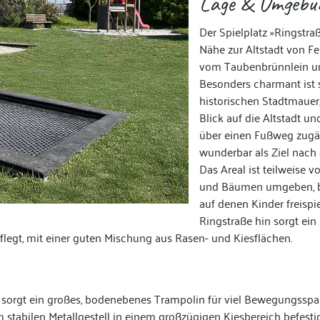
Lage & Umgebu
Der Spielplatz »Ringstra
Nähe zur Altstadt von F
vom Taubenbrünnlein und
Besonders charmant ist s
historischen Stadtmaue
Blick auf die Altstadt un
über einen Fußweg zugän
wunderbar als Ziel nac
Das Areal ist teilweise
und Bäumen umgeben, bi
auf denen Kinder freispi
Ringstraße hin sorgt ein
flegt, mit einer guten Mischung aus Rasen- und Kiesflächen.
 sorgt ein großes, bodenebenes Trampolin für viel Bewegungssp
 stabilen Metallgestell in einem großzügigen Kiesbereich befesti