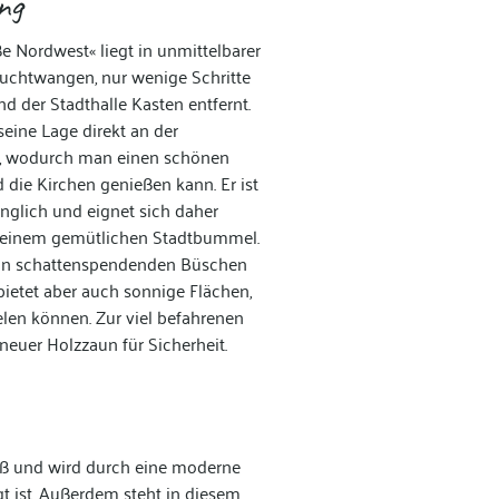
ng
ße Nordwest« liegt in unmittelbarer
euchtwangen, nur wenige Schritte
 der Stadthalle Kasten entfernt.
eine Lage direkt an der
r, wodurch man einen schönen
d die Kirchen genießen kann. Er ist
glich und eignet sich daher
h einem gemütlichen Stadtbummel.
 von schattenspendenden Büschen
etet aber auch sonnige Flächen,
elen können. Zur viel befahrenen
 neuer Holzzaun für Sicherheit.
aß und wird durch eine moderne
gt ist. Außerdem steht in diesem