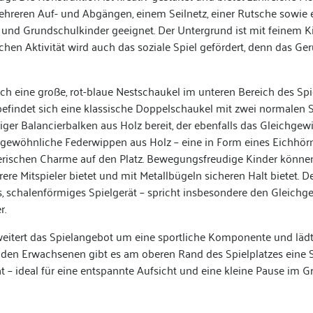
hreren Auf- und Abgängen, einem Seilnetz, einer Rutsche sowie e
 und Grundschulkinder geeignet. Der Untergrund ist mit feinem Ki
chen Aktivität wird auch das soziale Spiel gefördert, denn das Ger
ch eine große, rot-blaue Nestschaukel im unteren Bereich des Spie
befindet sich eine klassische Doppelschaukel mit zwei normalen Si
liger Balancierbalken aus Holz bereit, der ebenfalls das Gleichgew
ewöhnliche Federwippen aus Holz – eine in Form eines Eichhörn
tierischen Charme auf den Platz. Bewegungsfreudige Kinder könn
hrere Mitspieler bietet und mit Metallbügeln sicheren Halt bietet. 
, schalenförmiges Spielgerät – spricht insbesondere den Gleichg
r.
weitert das Spielangebot um eine sportliche Komponente und lädt z
tenden Erwachsenen gibt es am oberen Rand des Spielplatzes eine 
t – ideal für eine entspannte Aufsicht und eine kleine Pause im G