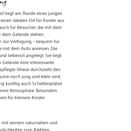
ng
of liegt am Rande eines jungen
einen idealen Ort für Kinder aus
auch für Besucher, die mit dem
r dem Gelände stehen
n zur Verfügung – bequem für
ie mit dem Auto anreisen. Die
nd liebevoll angelegt. Sie liegt
 Gelände eine interessante
gepflegte Wiese durchzieht den
äume noch jung und klein sind,
ung künftig auch Schattenplätze
mere Atmosphäre. Besonders
lem für kleinere Kinder.
und mit seinem naturnahen und
glichkeiten zum Klettern,