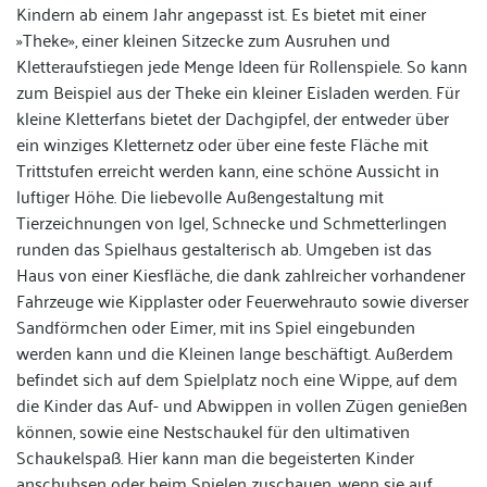
Kindern ab einem Jahr angepasst ist. Es bietet mit einer
»Theke», einer kleinen Sitzecke zum Ausruhen und
Kletteraufstiegen jede Menge Ideen für Rollenspiele. So kann
zum Beispiel aus der Theke ein kleiner Eisladen werden. Für
kleine Kletterfans bietet der Dachgipfel, der entweder über
ein winziges Kletternetz oder über eine feste Fläche mit
Trittstufen erreicht werden kann, eine schöne Aussicht in
luftiger Höhe. Die liebevolle Außengestaltung mit
Tierzeichnungen von Igel, Schnecke und Schmetterlingen
runden das Spielhaus gestalterisch ab. Umgeben ist das
Haus von einer Kiesfläche, die dank zahlreicher vorhandener
Fahrzeuge wie Kipplaster oder Feuerwehrauto sowie diverser
Sandförmchen oder Eimer, mit ins Spiel eingebunden
werden kann und die Kleinen lange beschäftigt. Außerdem
befindet sich auf dem Spielplatz noch eine Wippe, auf dem
die Kinder das Auf- und Abwippen in vollen Zügen genießen
können, sowie eine Nestschaukel für den ultimativen
Schaukelspaß. Hier kann man die begeisterten Kinder
anschubsen oder beim Spielen zuschauen, wenn sie auf