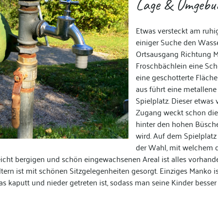
Lage & Umgebu
Etwas versteckt am ruhi
einiger Suche den Wass
Ortsausgang Richtung M
Froschbächlein eine Sch
eine geschotterte Fläche
aus führt eine metallen
Spielplatz. Dieser etwa
Zugang weckt schon die 
hinter den hohen Büsch
wird. Auf dem Spielplat
der Wahl, mit welchem d
eicht bergigen und schön eingewachsenen Areal ist alles vorhand
Eltern ist mit schönen Sitzgelegenheiten gesorgt. Einziges Manko 
 kaputt und nieder getreten ist, sodass man seine Kinder besser