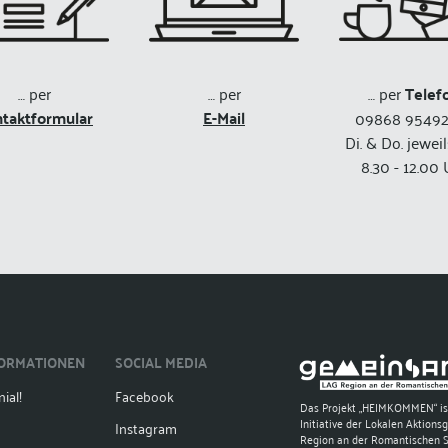
… per
… per
… per
Telef
taktformular
E-Mail
09868 95492
Di. & Do. jewei
8.30 - 12.00 
FORMATIONEN
SOCIAL MEDIA
ial!
Facebook
Das Projekt „HEIMKOMMEN“ is
Initiative der Lokalen Aktions
Instagram
Region an der Romantischen 