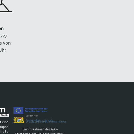
on
227
ls von
Uhr
t eine
gruppe
Ein im Rahmen des GAP-
Straße
Strategieplans Deutschland 2023 -