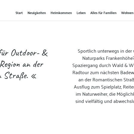
Start
Neuigkeiten
Heimkommen
Leben
Alles für Familien
Wohnen
für Outdoor- &
Sportlich unterwegs in de
Naturparks Frankenhöhe
Region an der
Spaziergang durch Wald & Wie
Radtour zum nächsten Badewe
 Straße. «
an der Romantischen Straß
Ausflug zum Spielplatz, Reite
im Naturweiher, die Möglichk
sind vielfältig und abwechsl