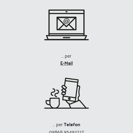
… per
E-Mail
… per
Telefon
09868 95492227