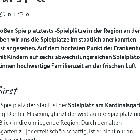
0
|
0
oßen Spielplatztests »Spielplätze in der Region an der
en wir uns die Spielplätze im staatlich anerkannten
ürst angesehen. Auf dem höchsten Punkt der Franken
t Kindern auf sechs abwechslungsreichen Spielplätz
können hochwertige Familienzeit an der frischen Luft
fürst
Spielplatz der Stadt ist der
Spielplatz am Kardinalsgar
g-Dörfler-Museum, glänzt der weitläufige Spielplatz ni
Blick in die umliegende Region. Durch den alten
rten zu jederzeit schön schattig, ist er nicht nur an
 Besuch wert.