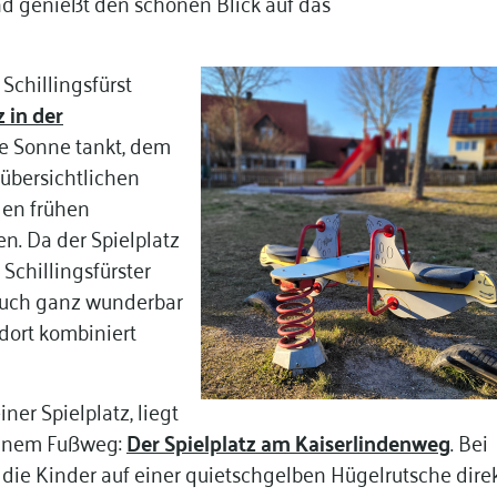
nd genießt den schönen Blick auf das
Schillingsfürst
z in der
ne Sonne tankt, dem
 übersichtlichen
den frühen
. Da der Spielplatz
Schillingsfürster
esuch ganz wunderbar
dort kombiniert
iner Spielplatz, liegt
 einem Fußweg:
Der Spielplatz am Kaiserlindenweg
. Bei
ie Kinder auf einer quietschgelben Hügelrutsche direk