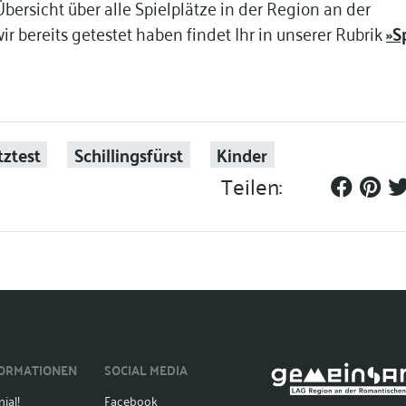
Übersicht über alle Spielplätze in der Region an der
r bereits getestet haben findet Ihr in unserer Rubrik
»S
tztest
Schillingsfürst
Kinder
Teilen:
FORMATIONEN
SOCIAL MEDIA
ial!
Facebook