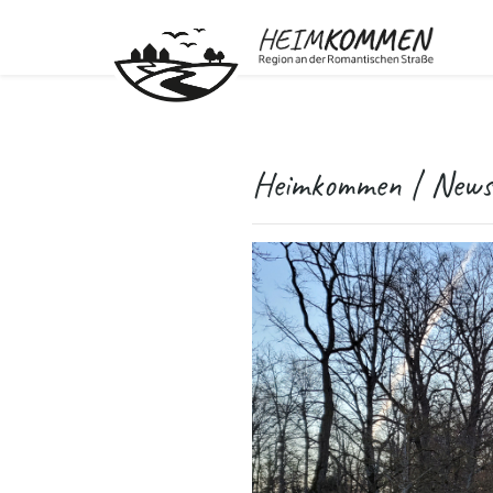
Heimkommen | News