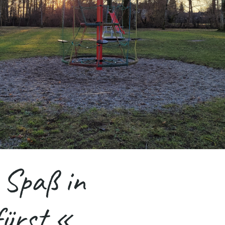
 Spaß in
fürst «