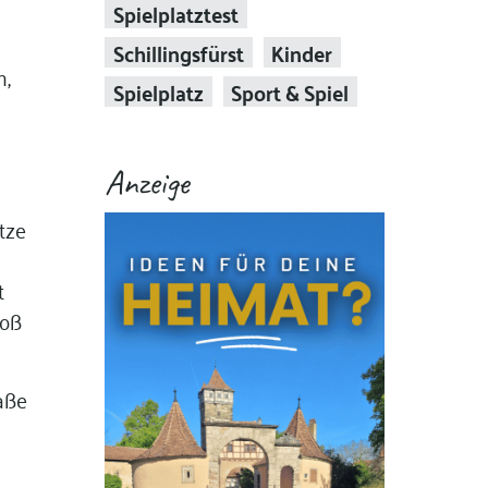
Spielplatztest
Schillingsfürst
Kinder
n,
Spielplatz
Sport & Spiel
Anzeige
tze
t
roß
raße