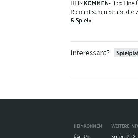
HEIM
KOMMEN
-Tipp: Eine 
Romantischen Straße die wi
& Spiel
«
!
Interessant?
Spielpla
HEIMKOMMEN
WEITERE IN
Über Uns
Regional? - Gen