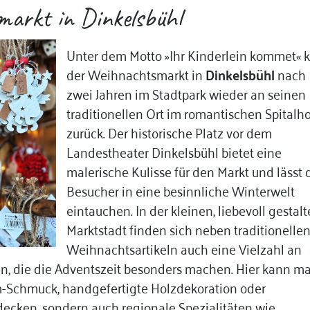
arkt in Dinkelsbühl
Unter dem Motto »Ihr Kinderlein kommet« k
der Weihnachtsmarkt in
Dinkelsbühl
nach
zwei Jahren im Stadtpark wieder an seinen
traditionellen Ort im romantischen Spitalho
zurück. Der historische Platz vor dem
Landestheater Dinkelsbühl bietet eine
malerische Kulisse für den Markt und lässt 
Besucher in eine besinnliche Winterwelt
eintauchen. In der kleinen, liebevoll gestal
Marktstadt finden sich neben traditionelle
Weihnachtsartikeln auch eine Vielzahl an
en, die die Adventszeit besonders machen. Hier kann m
-Schmuck, handgefertigte Holzdekoration oder
ecken, sondern auch regionale Spezialitäten wie