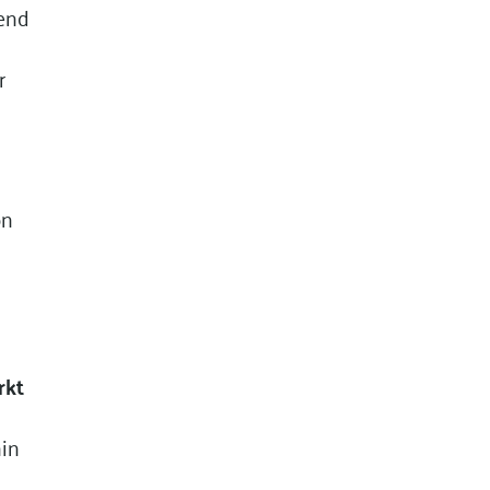
nend
r
on
rkt
hin