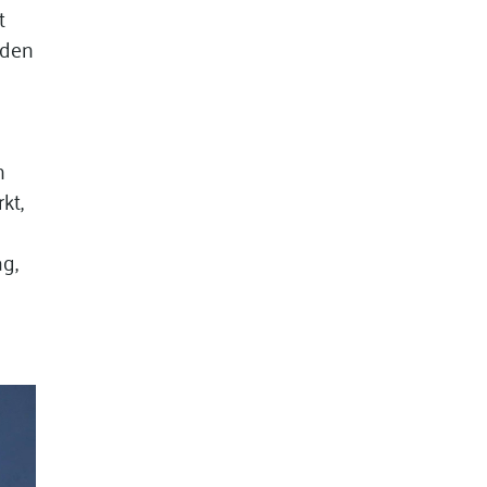
t
 den
h
kt,
g,