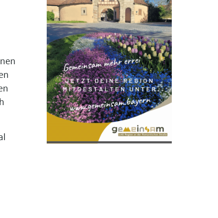
nnen
den
en
ch
al