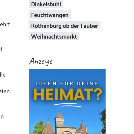
Dinkelsbühl
Feuchtwangen
ehrt
Rothenburg ob der Tauber
Weihnachtsmarkt
f
Anzeige
die
teten
n
an